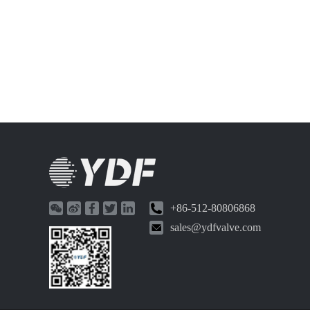
+86-512-80806868
sales@ydfvalve.com