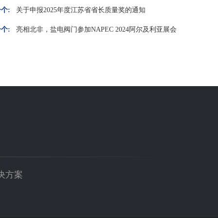
个:
关于申报2025年度江苏省省长质量奖的通知
个:
亮相北非，盐电阀门参加NAPEC 2024阿尔及利亚展会
决方案