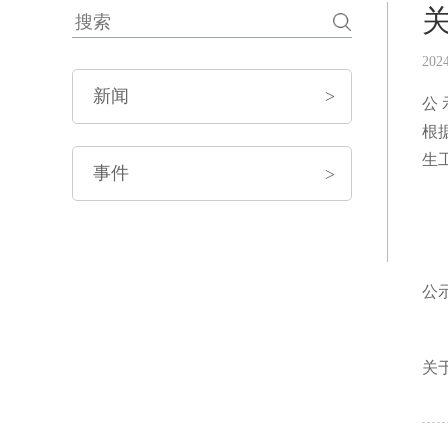
202
新闻
>
公 
根
生
事件
>
公
关